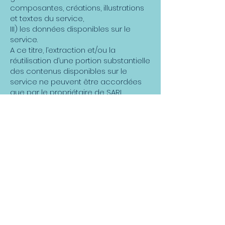
composantes, créations, illustrations
et textes du service,
III) les données disponibles sur le
service.
A ce titre, l’extraction et/ou la
réutilisation d’une portion substantielle
des contenus disponibles sur le
service ne peuvent être accordées
que par le propriétaire de SARL
ECOTANK est la propriété de la société
SARL ECOTANK.
5. Informatique et Liberté
Conformément à la législation
française « Informatique et Libertés »
(loi n° 78-17 du 6 janvier 1978), toute
personne citée dans ce service
bénéficie d’un droit d’accès et de
rectification mais aussi d’opposition
et de suppression pour les
informations la concernant, sur