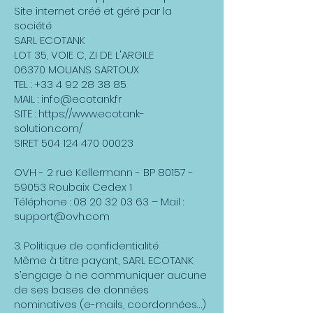
Site internet créé et géré par la
société
SARL ECOTANK
LOT 35, VOIE C, Z.I DE L'ARGILE
06370 MOUANS SARTOUX
TEL :
+33 4 92 28 38 85
MAIL :
info@ecotank.fr
SITE :
https://www.ecotank-
solution.com/
SIRET
504 124 470 00023
OVH - 2 rue Kellermann - BP
80157 -
59053
Roubaix Cedex 1
Téléphone :
08 20 32 03 63
– Mail :
support@ovh.com
3. Politique de confidentialité
Même à titre payant, SARL ECOTANK
s’engage à ne communiquer aucune
de ses bases de données
nominatives (e-mails, coordonnées…)